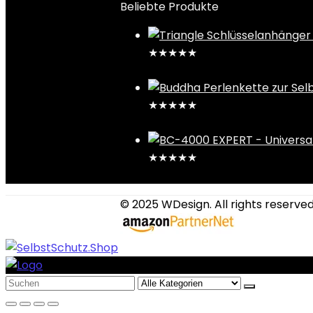
Beliebte Produkte
★
★
★
★
★
29,99
€
★
★
★
★
★
29,99
€
★
★
★
★
★
29,99
€
© 2025 WDesign. All rights reserved.
Search
for: