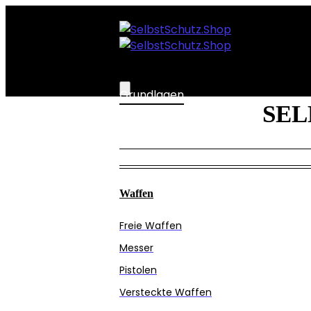
Grundlagen
SEL
Grundlagen:
Wasservorrat
Grundlagen:
Lebensmittelvorrat
Grundlagen:
Waffen
Sicherheit
Grundlagen: Hygiene
Freie Waffen
Messer
Pistolen
Versteckte Waffen