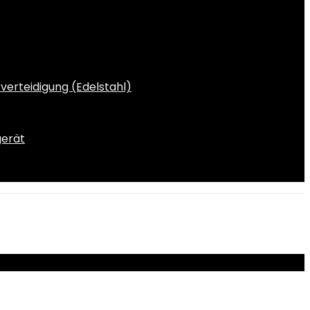
:
ist:
9€
5,49€.
verteidigung (Edelstahl)
gerät