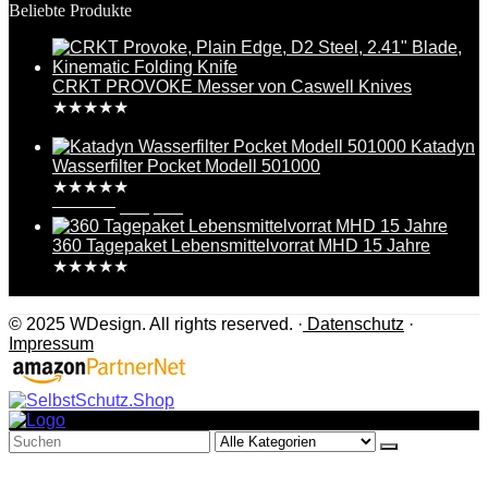
Beliebte Produkte
CRKT PROVOKE Messer von Caswell Knives
★
★
★
★
★
284,99
€
Katadyn
Wasserfilter Pocket Modell 501000
★
★
★
★
★
349,95
€
263,34
€
360 Tagepaket Lebensmittelvorrat MHD 15 Jahre
★
★
★
★
★
4.670,00
€
© 2025 WDesign. All rights reserved. ·
Datenschutz
·
Impressum