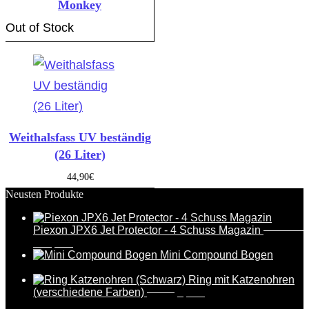
Monkey
Out of Stock
Weithalsfass UV beständig
(26 Liter)
44,90
€
Neusten Produkte
Piexon JPX6 Jet Protector - 4 Schuss Magazin
388,95
€
369,95
€
Mini Compound Bogen
17,99
€
Ring mit Katzenohren
(verschiedene Farben)
6,99
€
5,49
€