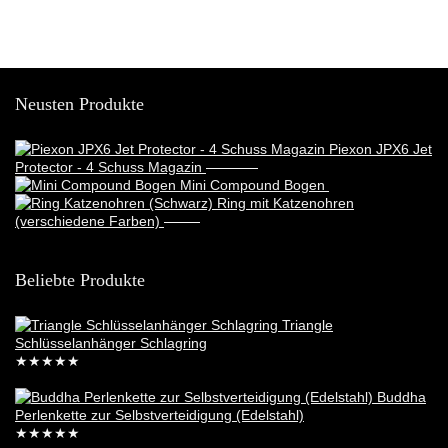
Neusten Produkte
Piexon JPX6 Jet
Protector - 4 Schuss Magazin
388,95
€
369,95
€
Mini Compound Bogen
17,99
€
Ring mit Katzenohren
(verschiedene Farben)
6,99
€
5,49
€
Beliebte Produkte
Triangle
Schlüsselanhänger Schlagring
★
★
★
★
★
29,99
€
Buddha
Perlenkette zur Selbstverteidigung (Edelstahl)
★
★
★
★
★