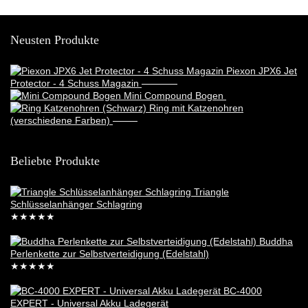
Neusten Produkte
Piexon JPX6 Jet
Protector - 4 Schuss Magazin
388,95
€
369,95
€
Mini Compound Bogen
17,99
€
Ring mit Katzenohren
(verschiedene Farben)
6,99
€
5,49
€
Beliebte Produkte
Triangle
Schlüsselanhänger Schlagring
★
★
★
★
★
29,99
€
Buddha
Perlenkette zur Selbstverteidigung (Edelstahl)
★
★
★
★
★
29,99
€
BC-4000
EXPERT - Universal Akku Ladegerät