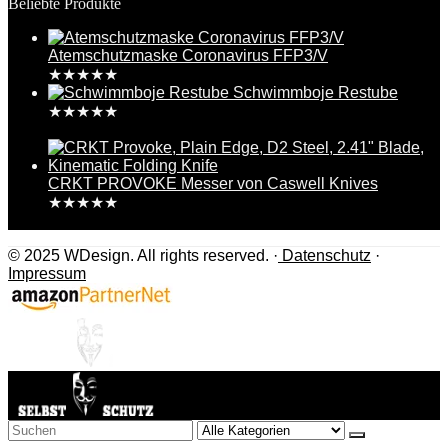
Beliebte Produkte
Atemschutzmaske Coronavirus FFP3/V
★
★
★
★
★
Schwimmboje Restube
★
★
★
★
★
109,95
€
CRKT PROVOKE Messer von Caswell Knives
★
★
★
★
★
284,99
€
© 2025 WDesign. All rights reserved. ·
Datenschutz
·
Impressum