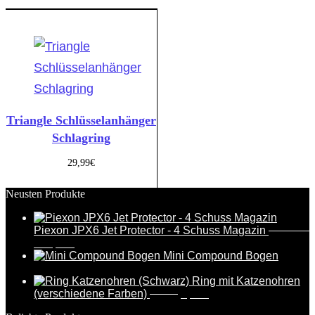
Triangle Schlüsselanhänger
Schlagring
29,99
€
Neusten Produkte
Piexon JPX6 Jet Protector - 4 Schuss Magazin
388,95
€
369,95
€
Mini Compound Bogen
17,99
€
Ring mit Katzenohren
(verschiedene Farben)
6,99
€
5,49
€