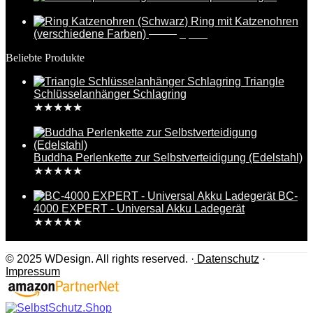
17,99
€
Ring mit Katzenohren
(verschiedene Farben)
6,99
€
5,49
€
Beliebte Produkte
Triangle
Schlüsselanhänger Schlagring
★
★
★
★
★
29,99
€
Buddha Perlenkette zur Selbstverteidigung (Edelstahl)
★
★
★
★
★
29,99
€
BC-
4000 EXPERT - Universal Akku Ladegerät
★
★
★
★
★
29,99
€
© 2025 WDesign. All rights reserved. ·
Datenschutz
·
Impressum