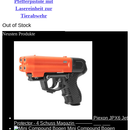
Pfefferpistole mit
Lasereinheit zur
Tierabwehr
Out of Stock
Neusten Produkte
Piexon JPX6 Jet
Protector - 4 Schuss Magazin
388,95
€
369,95
€
Mini Compound Bogen