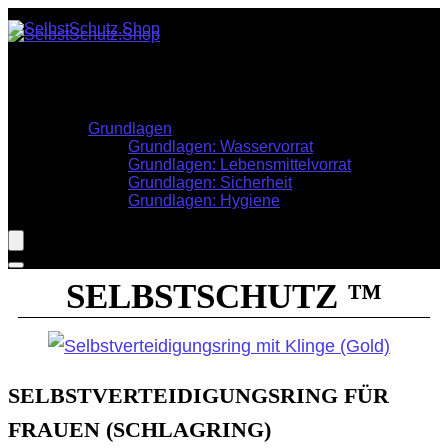
Stöbern
Krisenvorsorge
Informationen
Grundlagen
Grundlagen: Wasservorrat
Grundlagen: Lebensmittelvorrat
Grundlagen: Sicherheit
Grundlagen: Hygiene
SELBSTSCHUTZ ™
SELBSTVERTEIDIGUNGSRING FÜR
FRAUEN (SCHLAGRING)