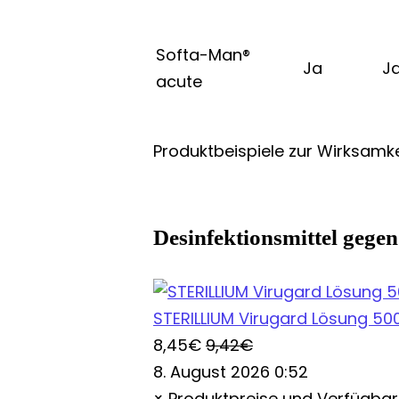
Softa-Man®
Ja
J
acute
Produktbeispiele zur Wirksamke
Desinfektionsmittel gegen
STERILLIUM Virugard Lösung 50
8,45€
9,42€
8. August 2026 0:52
×
Produktpreise und Verfügbar