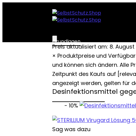
Grundlagen
Preis aktualisiert am: 8. Augus
Grundlagen:
×
Produktpreise und Verfügbar
Wasservorrat
und können sich ändern. Alle P
Grundlagen:
Zeitpunkt des Kaufs auf [rele
Lebensmittelvorrat
Grundlagen:
angezeigt werden, gelten für d
Sicherheit
Desinfektionsmittel geg
Grundlagen: Hygiene
- 10%
Sag was dazu