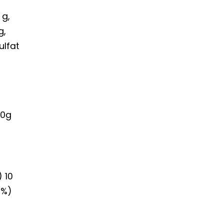
 g,
g,
ulfat
,0g
-
) 10
6%)