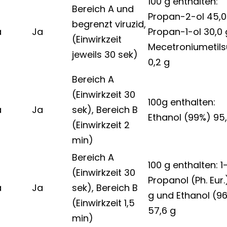
100 g enthalten:
Bereich A und
Propan-2-ol 45,0
begrenzt viruzid,
a
Ja
Propan-1-ol 30,0 
(Einwirkzeit
Mecetroniumetils
jeweils 30 sek)
0,2 g
Bereich A
(Einwirkzeit 30
100g enthalten:
a
Ja
sek), Bereich B
Ethanol (99%) 95
(Einwirkzeit 2
min)
Bereich A
100 g enthalten: 1
(Einwirkzeit 30
Propanol (Ph. Eur.
a
Ja
sek), Bereich B
g und Ethanol (9
(Einwirkzeit 1,5
57,6 g
min)