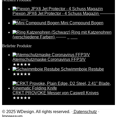
Piexon JPX6 Jet Protector - 4 Schuss Magazin
388,95
€
Ursprünglicher
Aktueller
369,95
€
Preis
Preis
Mini Compound Bogen
war:
ist:
17,99
€
388,95€
369,95€.
Ring mit Katzenohren
Ursprünglicher
Aktueller
(verschiedene Farben)
6,99
€
5,49
€
Preis
Preis
Beliebte Produkte
war:
ist:
6,99€
5,49€.
Atemschutzmaske Coronavirus FFP3/V
★
★
★
★
★
Schwimmboje Restube
★
★
★
★
★
109,95
€
CRKT PROVOKE Messer von Caswell Knives
★
★
★
★
★
284,99
€
© 2025 WDesign. All rights reserved. ·
Datenschutz
·
Impressum