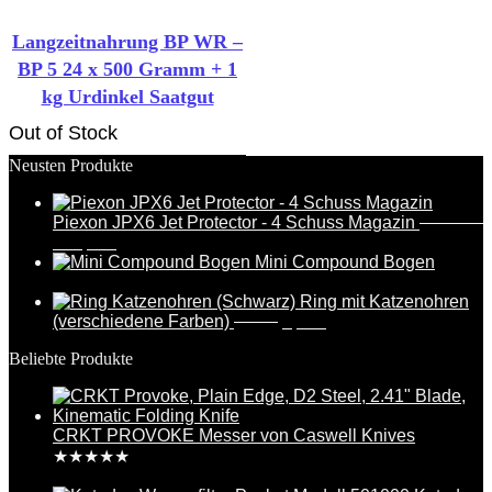
Langzeitnahrung BP WR –
BP 5 24 x 500 Gramm + 1
kg Urdinkel Saatgut
Out of Stock
Neusten Produkte
Piexon JPX6 Jet Protector - 4 Schuss Magazin
388,95
€
Ursprünglicher
Aktueller
369,95
€
Preis
Preis
Mini Compound Bogen
war:
ist:
17,99
€
388,95€
369,95€.
Ring mit Katzenohren
Ursprünglicher
Aktueller
(verschiedene Farben)
6,99
€
5,49
€
Preis
Preis
Beliebte Produkte
war:
ist:
6,99€
5,49€.
CRKT PROVOKE Messer von Caswell Knives
★
★
★
★
★
284,99
€