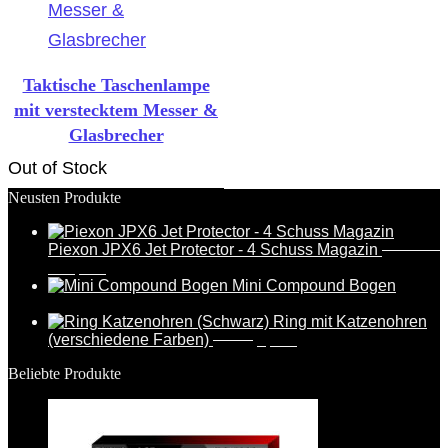
Taktische Taschenlampe
mit verstecktem Messer &
Glasbrecher
Out of Stock
Neusten Produkte
Piexon JPX6 Jet Protector - 4 Schuss Magazin
388,95
€
369,95
€
Mini Compound Bogen
17,99
€
Ring mit Katzenohren
(verschiedene Farben)
6,99
€
5,49
€
Beliebte Produkte