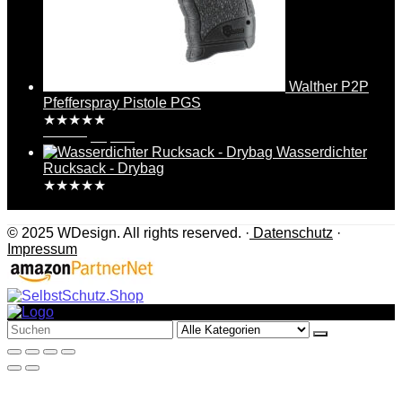
Walther P2P
Pfefferspray Pistole PGS
★
★
★
★
★
49,95
€
43,50
€
Wasserdichter
Rucksack - Drybag
★
★
★
★
★
17,99
€
© 2025 WDesign. All rights reserved. ·
Datenschutz
·
Impressum