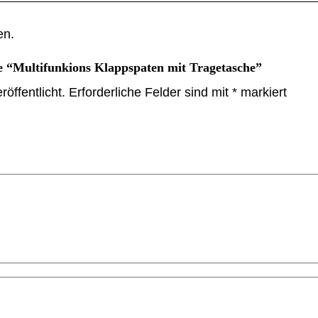
en.
te “Multifunkions Klappspaten mit Tragetasche”
öffentlicht.
Erforderliche Felder sind mit
*
markiert