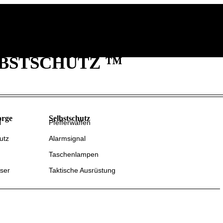
Stöbern
Krisenvorsorge
Informationen
BSTSCHUTZ ™
orge
Selbstschutz
l
Pfefferwaffen
utz
Alarmsignal
Taschenlampen
ser
Taktische Ausrüstung