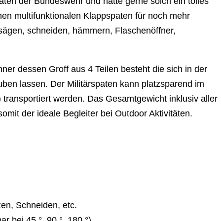
ten der Bundeswehr und hätte gerne solch ein tolles
inen multifunktionalen Klappspaten für noch mehr
 sägen, schneiden, hämmern, Flaschenöffner,
nner dessen Groff aus 4 Teilen besteht die sich in der
ben lassen. Der Militärspaten kann platzsparend im
 transportiert werden. Das Gesamtgewicht inklusiv aller
omit der ideale Begleiter bei Outdoor Aktivitäten.
n, Schneiden, etc.
r bei 45 °, 90 °, 180 °)