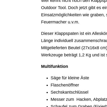
Wer kennt nicht noch den Klappspa
Outdoor Tool. Doch jetzt gibt es e
Einsatzmöglichkeiten wie graben,
Feuermacher u.v.m.
Dieser Klappspaten ist ein Alleskö
Länge individuell zusammenschrau
Mitgelieferten Beutel (27x16x8 cm)
Werkzeuge beträgt 1,2 Kg und ist s
Multifunktion
Säge für kleine Äste
Flaschenöffner
Sechskantschlüssel
Messer zum Hacken, Abplatze
Schaufel zum Graben (Fixierba