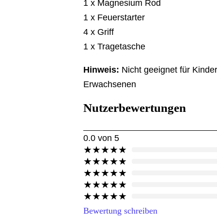
1 x Magnesium Rod
1 x Feuerstarter
4 x Griff
1 x Tragetasche
Hinweis:
Nicht geeignet für Kinde
Erwachsenen
Nutzerbewertungen
0.0
von 5
★
★
★
★
★
★
★
★
★
★
★
★
★
★
★
★
★
★
★
★
★
★
★
★
★
Bewertung schreiben