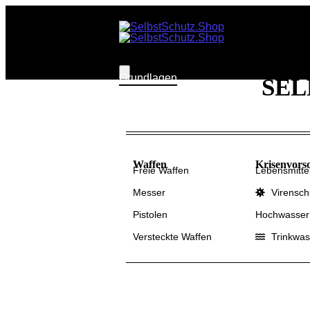
Grundlagen
SEL
Grundlagen:
Wasservorrat
Grundlagen:
Lebensmittelvorrat
Grundlagen:
Sicherheit
Waffen
Krisenvors
Freie Waffen
Lebensmitte
Grundlagen:
Hygiene
Messer
Virensch
Pistolen
Hochwasser
Versteckte Waffen
Trinkwas